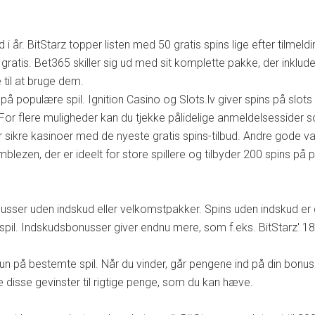
i år. BitStarz topper listen med 50 gratis spins lige efter tilmeld
ratis. Bet365 skiller sig ud med sit komplette pakke, der inklude
til at bruge dem.
s på populære spil. Ignition Casino og Slots.lv giver spins på slot
 For flere muligheder kan du tjekke pålidelige anmeldelsessider 
er sikre kasinoer med de nyeste gratis spins-tilbud. Andre gode va
zen, der er ideelt for store spillere og tilbyder 200 spins på
sser uden indskud eller velkomstpakker. Spins uden indskud er g
lotspil. Indskudsbonusser giver endnu mere, som f.eks. BitStarz' 1
kun på bestemte spil. Når du vinder, går pengene ind på din bonu
 disse gevinster til rigtige penge, som du kan hæve.