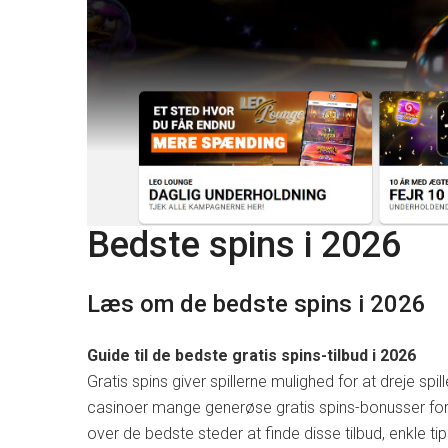
Bedste spins i 2026
Læs om de bedste spins i 2026
Guide til de bedste gratis spins-tilbud i 2026
Gratis spins giver spillerne mulighed for at dreje s
casinoer mange generøse gratis spins-bonusser for at
over de bedste steder at finde disse tilbud, enkle ti