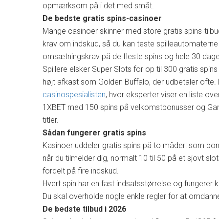
opmærksom på i det med småt.
De bedste gratis spins-casinoer
Mange casinoer skinner med store gratis spins-tilbud 
krav om indskud, så du kan teste spilleautomaterne g
omsætningskrav på de fleste spins og hele 30 dage 
Spillere elsker Super Slots for op til 300 gratis spin
højt afkast som Golden Buffalo, der udbetaler ofte.
casinospesialisten
, hvor eksperter viser en liste ov
1XBET med 150 spins på velkomstbonusser og Gamble
titler.
Sådan fungerer gratis spins
Kasinoer uddeler gratis spins på to måder: som bonu
når du tilmelder dig, normalt 10 til 50 på et sjovt s
fordelt på fire indskud.
Hvert spin har en fast indsatsstørrelse og fungerer 
Du skal overholde nogle enkle regler for at omdanne
De bedste tilbud i 2026