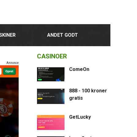
SKINER
ANDET GODT
CASINOER
Annonce
ComeOn
888 - 100 kroner
gratis
GetLucky