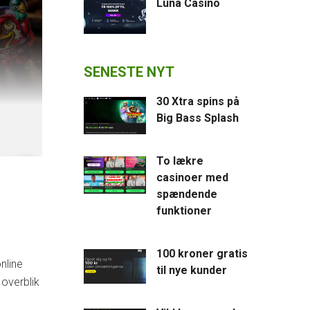
Luna Casino
SENESTE NYT
30 Xtra spins på
Big Bass Splash
To lækre
casinoer med
spændende
funktioner
100 kroner gratis
nline
til nye kunder
 overblik