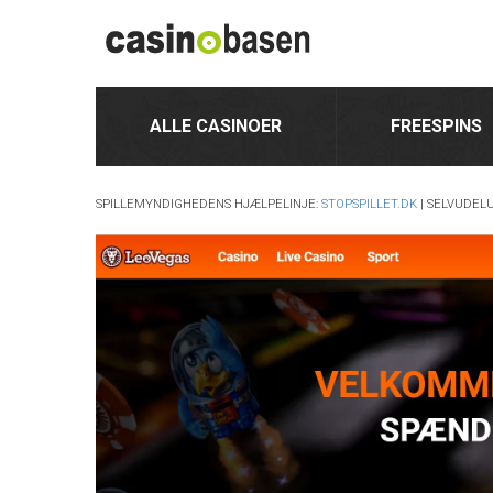
ALLE CASINOER
FREESPINS
SPILLEMYNDIGHEDENS HJÆLPELINJE:
STOPSPILLET.DK
| SELVUDEL