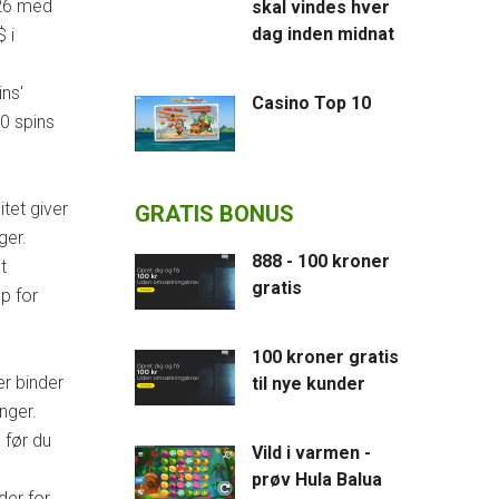
026 med
skal vindes hver
dag inden midnat
 i
ns'
Casino Top 10
0 spins
tet giver
GRATIS BONUS
ger.
888 - 100 kroner
t
gratis
p for
100 kroner gratis
r binder
til nye kunder
inger.
 før du
Vild i varmen -
prøv Hula Balua
der for