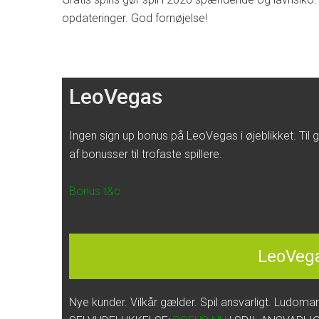
opdateringer. God fornøjelse!
LeoVegas
Ingen sign up bonus på LeoVegas i øjeblikket. Ti
af bonusser til trofaste spillere.
Bonus t&c
LeoVega
Nye kunder. Vilkår gælder. Spil ansvarligt. Lu