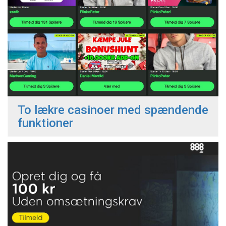
To lækre casinoer med spændende
funktioner