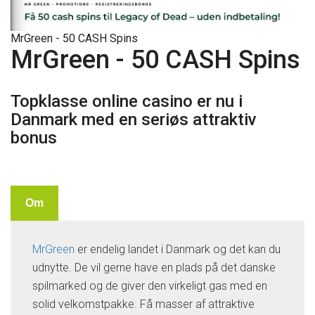
MrGreen - 50 CASH Spins
MrGreen - 50 CASH Spins
Topklasse online casino er nu i
Danmark med en seriøs attraktiv
bonus
Om
MrGreen
er endelig landet i Danmark og det kan du
udnytte. De vil gerne have en plads på det danske
spilmarked og de giver den virkeligt gas med en
solid velkomstpakke. Få masser af attraktive