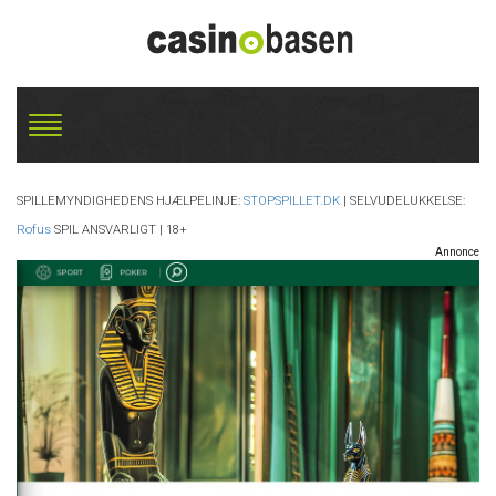
SPILLEMYNDIGHEDENS HJÆLPELINJE:
STOPSPILLET.DK
| SELVUDELUKKELSE:
Rofus
SPIL ANSVARLIGT | 18+
Annonce