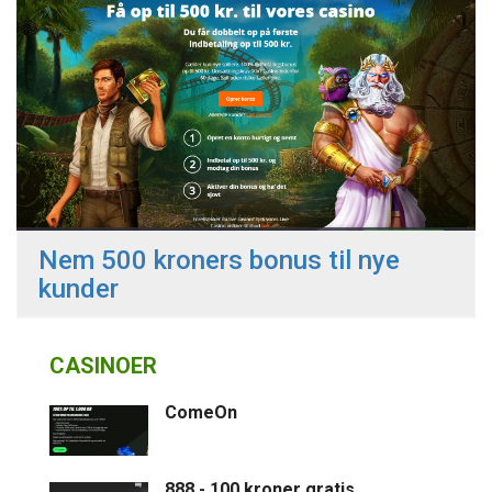
Nem 500 kroners bonus til nye
kunder
CASINOER
ComeOn
888 - 100 kroner gratis