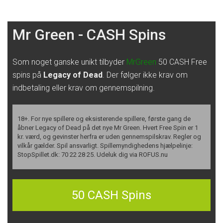
Mr Green - CASH Spins
Som noget ganske unikt tilbyder
MrGreen
50 CASH Free
spins på
Legacy of Dead
. Der følger ikke krav om
indbetaling eller krav om gennemspilning.
18+. For nye spillere og eksisterende spillere, første gang de
åbner Legacy of Dead på det nye Mr Green. Hvert Free Spin er 1
kr. værd, og gevinster herfra er uden gennemspilskrav. Regler og
vilkår gælder. Spil ansvarligt. Spillemyndighedens hjælpelinje:
StopSpillet.dk: 70 22 28 25. Udeluk dig via ROFUS.nu
50 CASH Spins