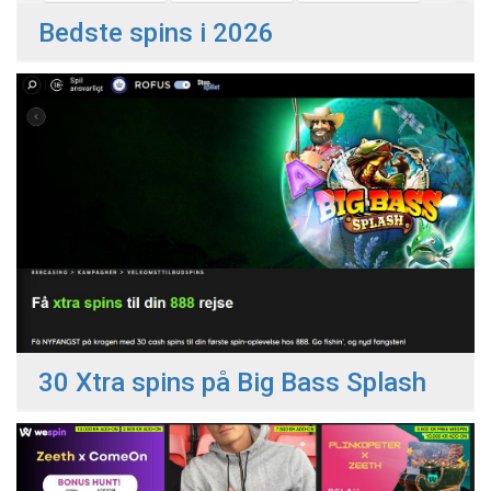
Bedste spins i 2026
30 Xtra spins på Big Bass Splash