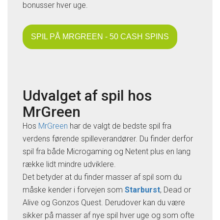
bonusser hver uge.
SPIL PÅ MRGREEN - 50 CASH SPINS
Udvalget af spil hos
MrGreen
Hos
MrGreen
har de valgt de bedste spil fra
verdens førende spilleverandører. Du finder derfor
spil fra både Microgaming og Netent plus en lang
række lidt mindre udviklere.
Det betyder at du finder masser af spil som du
måske kender i forvejen som
Starburst
, Dead or
Alive og Gonzos Quest. Derudover kan du være
sikker på masser af nye spil hver uge og som ofte