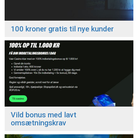
100 kroner gratis til nye kunder
Vild bonus med lavt
omsætningskrav