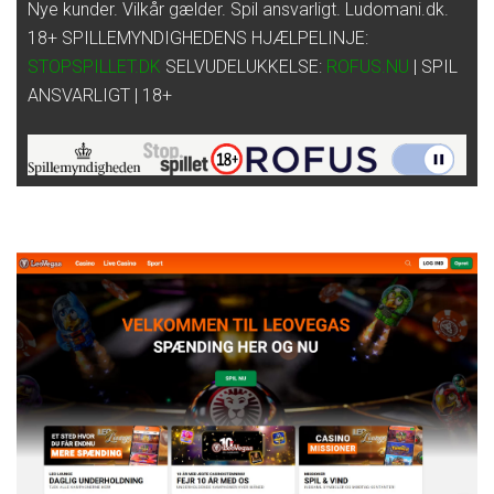
Nye kunder. Vilkår gælder. Spil ansvarligt. Ludomani.dk.
18+ SPILLEMYNDIGHEDENS HJÆLPELINJE:
STOPSPILLET.DK
SELVUDELUKKELSE:
ROFUS.NU
| SPIL
ANSVARLIGT | 18+