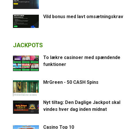
Vild bonus med lavt omsætningskrav
JACKPOTS
To lækre casinoer med spændende
funktioner
MrGreen - 50 CASH Spins
Nyt tiltag: Den Daglige Jackpot skal
vindes hver dag inden midnat
Casino Top 10