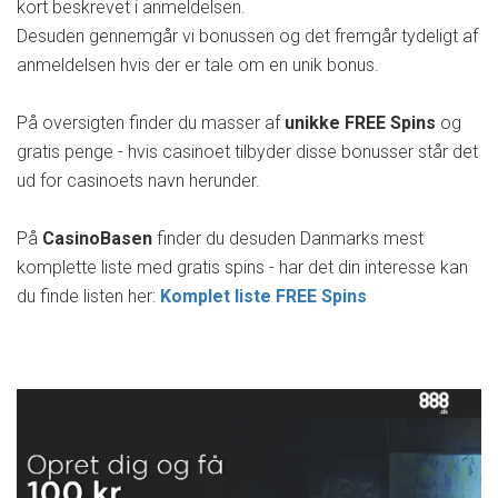
kort beskrevet i anmeldelsen.
Desuden gennemgår vi bonussen og det fremgår tydeligt af
anmeldelsen hvis der er tale om en unik bonus.
På oversigten finder du masser af
unikke FREE Spins
og
gratis penge - hvis casinoet tilbyder disse bonusser står det
ud for casinoets navn herunder.
På
CasinoBasen
finder du desuden Danmarks mest
komplette liste med gratis spins - har det din interesse kan
du finde listen her:
Komplet liste FREE Spins