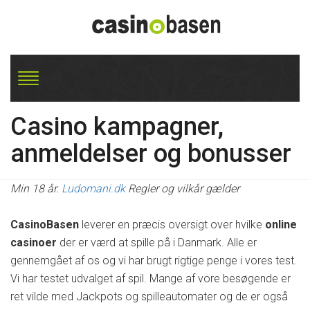
Casino kampagner,
anmeldelser og bonusser
Min 18 år.
Ludomani.dk
Regler og vilkår gælder
CasinoBasen
leverer en præcis oversigt over hvilke
online
casinoer
der er værd at spille på i Danmark. Alle er
gennemgået af os og vi har brugt rigtige penge i vores test.
Vi har testet udvalget af spil. Mange af vore besøgende er
ret vilde med Jackpots og spilleautomater og de er også