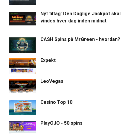
Nyt tiltag: Den Daglige Jackpot skal
vindes hver dag inden midnat
CASH Spins på MrGreen - hvordan?
Expekt
LeoVegas
Casino Top 10
PlayOJO - 50 spins