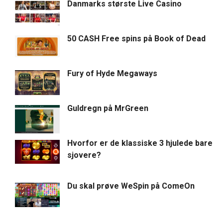
Danmarks største Live Casino
50 CASH Free spins på Book of Dead
Fury of Hyde Megaways
Guldregn på MrGreen
Hvorfor er de klassiske 3 hjulede bare
sjovere?
Du skal prøve WeSpin på ComeOn