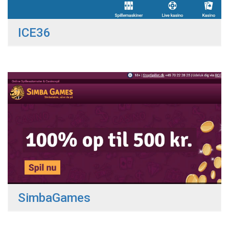
ICE36
SimbaGames