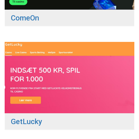
ComeOn
GetLucky