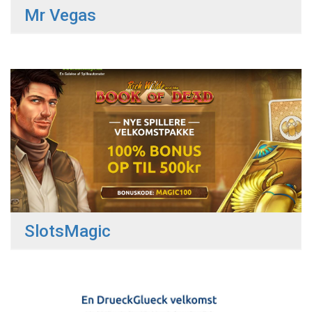
Mr Vegas
SlotsMagic