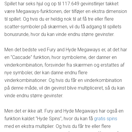
Spillet har seks hjul og op til 117.649 gevinstlinjer takket
være Megaways-funktionen, der tilføjer en ekstra dimension
til spillet. Og hvis du er heldig nok til at få tre eller flere
scatter-symboler på skærmen, vil du få adgang til spillets
bonusrunde, hvor du kan vinde endnu større gevinster.
Men det bedste ved Fury and Hyde Megaways er, at det har
en "Cascade" funktion, hvor symbolerne, der danner en
vinderkombination, forsvinder fra skærmen og erstattes af
nye symboler, der kan danne endnu flere
vinderkombinationer. Og hvis du får en vinderkombination
på denne måde, vil din gevinst blive multipliceret, så du kan
vinde endnu større gevinster.
Men det er ikke alt. Fury and Hyde Megaways har også en
funktion kaldet "Hyde Spins", hvor du kan få
gratis spins
med en ekstra multiplier. Og hvis du får tre eller flere