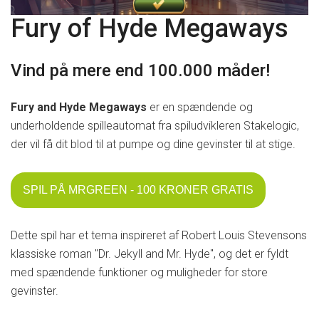
Fury of Hyde Megaways
Vind på mere end 100.000 måder!
Fury and Hyde Megaways
er en spændende og
underholdende spilleautomat fra spiludvikleren Stakelogic,
der vil få dit blod til at pumpe og dine gevinster til at stige.
SPIL PÅ MRGREEN - 100 KRONER GRATIS
Dette spil har et tema inspireret af Robert Louis Stevensons
klassiske roman "Dr. Jekyll and Mr. Hyde", og det er fyldt
med spændende funktioner og muligheder for store
gevinster.