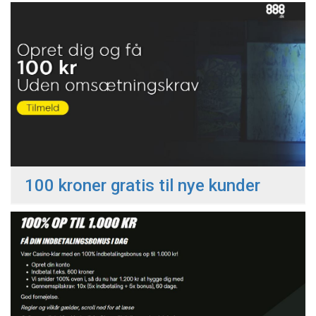
100 kroner gratis til nye kunder