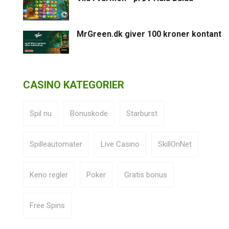
MrGreen.dk giver 100 kroner kontant
CASINO KATEGORIER
Spil nu
Bonuskode
Starburst
Spilleautomater
Live Casino
SkillOnNet
Keno regler
Poker
Gratis bonus
Free Spins