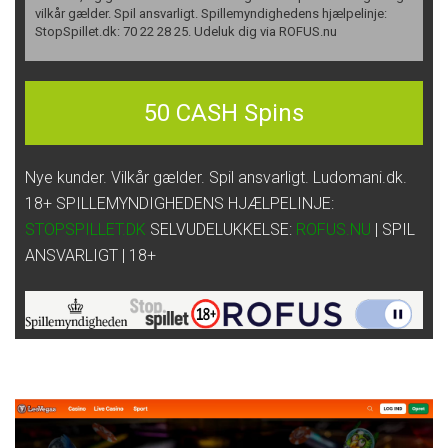
vilkår gælder. Spil ansvarligt. Spillemyndighedens hjælpelinje:
StopSpillet.dk: 70 22 28 25. Udeluk dig via ROFUS.nu
50 CASH Spins
Nye kunder. Vilkår gælder. Spil ansvarligt. Ludomani.dk.
18+ SPILLEMYNDIGHEDENS HJÆLPELINJE:
STOPSPILLET.DK
SELVUDELUKKELSE:
ROFUS.NU
| SPIL
ANSVARLIGT | 18+