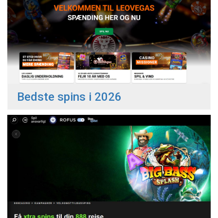
Bedste spins i 2026