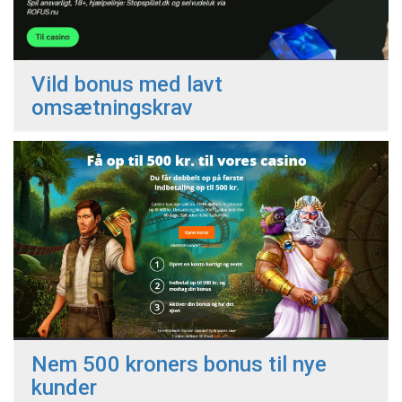
Vild bonus med lavt
omsætningskrav
Nem 500 kroners bonus til nye
kunder