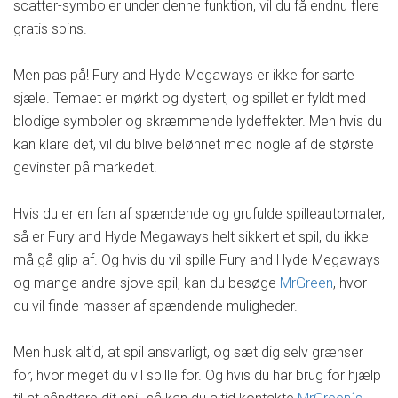
scatter-symboler under denne funktion, vil du få endnu flere
gratis spins.
Men pas på! Fury and Hyde Megaways er ikke for sarte
sjæle. Temaet er mørkt og dystert, og spillet er fyldt med
blodige symboler og skræmmende lydeffekter. Men hvis du
kan klare det, vil du blive belønnet med nogle af de største
gevinster på markedet.
Hvis du er en fan af spændende og grufulde spilleautomater,
så er Fury and Hyde Megaways helt sikkert et spil, du ikke
må gå glip af. Og hvis du vil spille Fury and Hyde Megaways
og mange andre sjove spil, kan du besøge
MrGreen
, hvor
du vil finde masser af spændende muligheder.
Men husk altid, at spil ansvarligt, og sæt dig selv grænser
for, hvor meget du vil spille for. Og hvis du har brug for hjælp