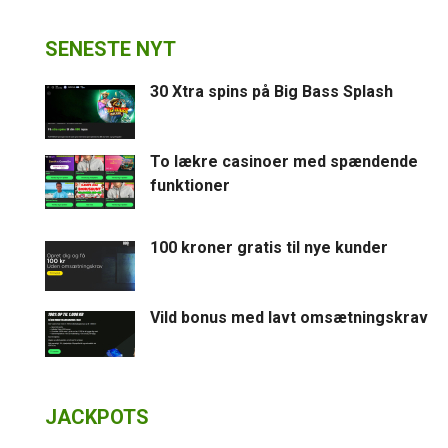
SENESTE NYT
30 Xtra spins på Big Bass Splash
To lækre casinoer med spændende
funktioner
100 kroner gratis til nye kunder
Vild bonus med lavt omsætningskrav
JACKPOTS