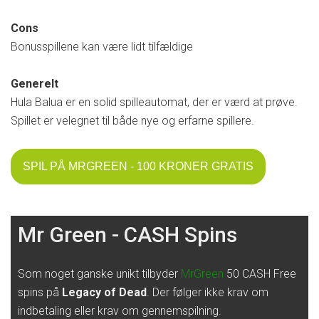
Cons
Bonusspillene kan være lidt tilfældige
Generelt
Hula Balua er en solid spilleautomat, der er værd at prøve.
Spillet er velegnet til både nye og erfarne spillere.
SPIL PÅ MRGREEN - 100 KRONER GRATIS
Mr Green - CASH Spins
Som noget ganske unikt tilbyder
MrGreen
50 CASH Free
spins på
Legacy of Dead
. Der følger ikke krav om
indbetaling eller krav om gennemspilning.