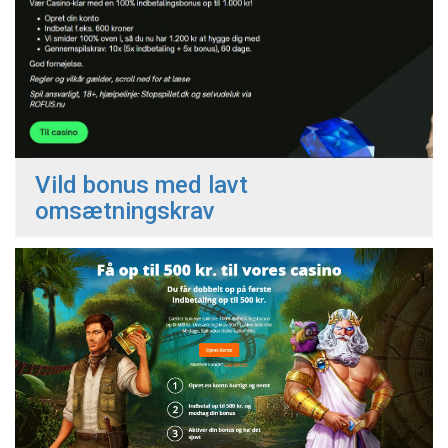
Vild bonus med lavt
omsætningskrav