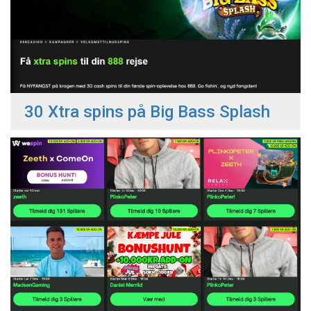
30 Xtra spins på Big Bass Splash