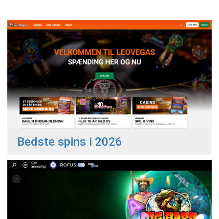
Bedste spins i 2026