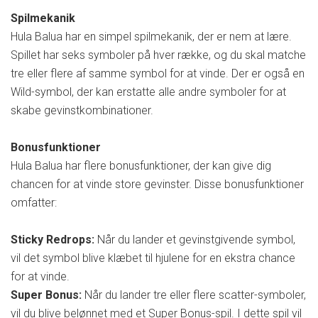
Spilmekanik
Hula Balua har en simpel spilmekanik, der er nem at lære.
Spillet har seks symboler på hver række, og du skal matche
tre eller flere af samme symbol for at vinde. Der er også en
Wild-symbol, der kan erstatte alle andre symboler for at
skabe gevinstkombinationer.
Bonusfunktioner
Hula Balua har flere bonusfunktioner, der kan give dig
chancen for at vinde store gevinster. Disse bonusfunktioner
omfatter:
Sticky Redrops:
Når du lander et gevinstgivende symbol,
vil det symbol blive klæbet til hjulene for en ekstra chance
for at vinde.
Super Bonus:
Når du lander tre eller flere scatter-symboler,
vil du blive belønnet med et Super Bonus-spil. I dette spil vil