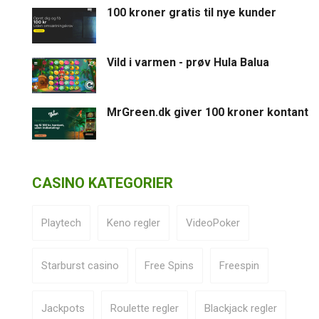
100 kroner gratis til nye kunder
Vild i varmen - prøv Hula Balua
MrGreen.dk giver 100 kroner kontant
CASINO KATEGORIER
Playtech
Keno regler
VideoPoker
Starburst casino
Free Spins
Freespin
Jackpots
Roulette regler
Blackjack regler