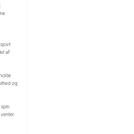
t
nne
 sjovt
el af
 holde
kelhed og
 spin.
 venter