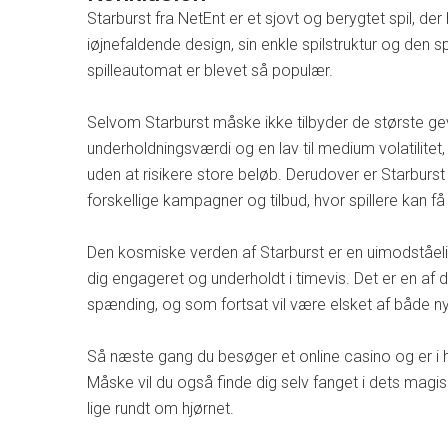
Starburst fra NetEnt er et sjovt og berygtet spil, der
iøjnefaldende design, sin enkle spilstruktur og den 
spilleautomat er blevet så populær.
Selvom Starburst måske ikke tilbyder de største ge
underholdningsværdi og en lav til medium volatilitet, h
uden at risikere store beløb. Derudover er Starburst
forskellige kampagner og tilbud, hvor spillere kan f
Den kosmiske verden af Starburst er en uimodståelig 
dig engageret og underholdt i timevis. Det er en af
spænding, og som fortsat vil være elsket af både ny
Så næste gang du besøger et online casino og er i hu
Måske vil du også finde dig selv fanget i dets magi
lige rundt om hjørnet.