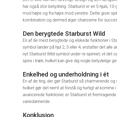
har også stor betydning. Starburst er en 5-hjuls, 10-
mod højre og fra højre mod venstre. Dette giver sp
kombination og dermed øger chancerne for succes
Den berygtede Starburst Wild
En af de mest berygtede og elskede funktioner i Sta
symbol lander på hjul 2, 3 eller 4, erstatter det alle 
nyt Starburst Wild-symbol under re-spinnet, vil det og
spins i træk, hvilket kan give dig nogle betydelige ge
Enkelhed og underholdning i ét
En af de ting, der gør Starburst så charmerende og 
hvilket gør det nemt at forstå og hurtigt at komme
avancerede funktioner, er Starburst et fremragend
vanedannende.
Konklusion