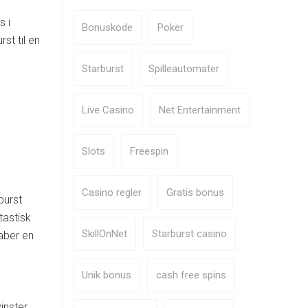
s i
Bonuskode
Poker
st til en
Starburst
Spilleautomater
Live Casino
Net Entertainment
Slots
Freespin
Casino regler
Gratis bonus
burst
tastisk
SkillOnNet
Starburst casino
kaber en
Unik bonus
cash free spins
inster