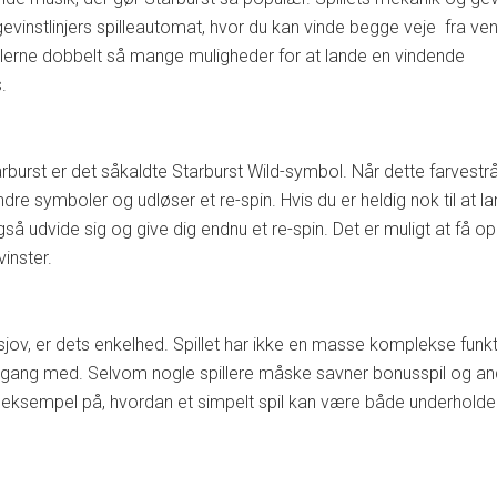
gevinstlinjers spilleautomat, hvor du kan vinde begge veje  fra ve
illerne dobbelt så mange muligheder for at lande en vindende
.
rburst er det såkaldte Starburst Wild-symbol. Når dette farvestr
andre symboler og udløser et re-spin. Hvis du er heldig nok til at l
så udvide sig og give dig endnu et re-spin. Det er muligt at få op t
vinster.
sjov, er dets enkelhed. Spillet har ikke en masse komplekse funkt
 i gang med. Selvom nogle spillere måske savner bonusspil og an
e eksempel på, hvordan et simpelt spil kan være både underhold