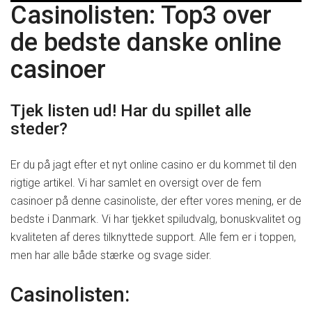
Casinolisten: Top3 over
de bedste danske online
casinoer
Tjek listen ud! Har du spillet alle
steder?
Er du på jagt efter et nyt online casino er du kommet til den
rigtige artikel. Vi har samlet en oversigt over de fem
casinoer på denne casinoliste, der efter vores mening, er de
bedste i Danmark. Vi har tjekket spiludvalg, bonuskvalitet og
kvaliteten af deres tilknyttede support. Alle fem er i toppen,
men har alle både stærke og svage sider.
Casinolisten: