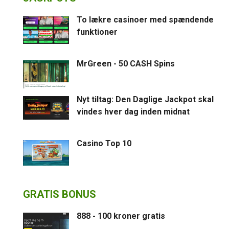
To lækre casinoer med spændende
funktioner
MrGreen - 50 CASH Spins
Nyt tiltag: Den Daglige Jackpot skal
vindes hver dag inden midnat
Casino Top 10
GRATIS BONUS
888 - 100 kroner gratis