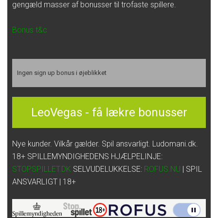
gengæld masser af bonusser til trofaste spillere.
Bonus t&c
Ingen sign up bonus i øjeblikket
LeoVegas - få lækre bonusser
Nye kunder. Vilkår gælder. Spil ansvarligt. Ludomani.dk.
18+ SPILLEMYNDIGHEDENS HJÆLPELINJE:
STOPSPILLET.DK
SELVUDELUKKELSE:
ROFUS.NU
| SPIL
ANSVARLIGT | 18+