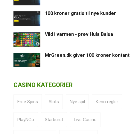
100 kroner gratis til nye kunder
Vild i varmen - prøv Hula Balua
MrGreen.dk giver 100 kroner kontant
CASINO KATEGORIER
Free Spins
Slots
Nye spil
Keno regler
PlayNGo
Starburst
Live Casino