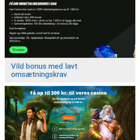
Vild bonus med lavt
omsætningskrav