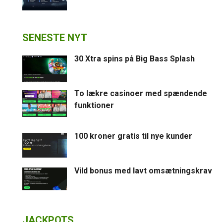
SENESTE NYT
30 Xtra spins på Big Bass Splash
To lækre casinoer med spændende
funktioner
100 kroner gratis til nye kunder
Vild bonus med lavt omsætningskrav
JACKPOTS