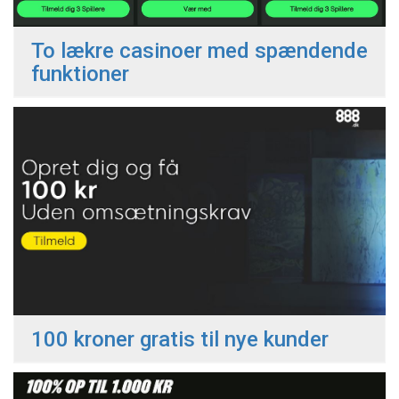
To lækre casinoer med spændende
funktioner
100 kroner gratis til nye kunder