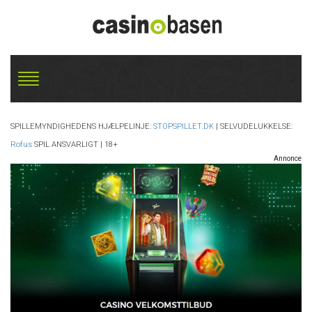
SPILLEMYNDIGHEDENS HJÆLPELINJE:
STOPSPILLET.DK
| SELVUDELUKKELSE:
Rofus
SPIL ANSVARLIGT | 18+
Annonce