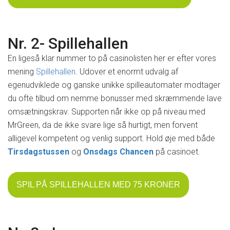
Nr. 2- Spillehallen
En ligeså klar nummer to på casinolisten her er efter vores
mening
Spillehallen
. Udover et enormt udvalg af
egenudviklede og ganske unikke spilleautomater modtager
du ofte tilbud om nemme bonusser med skræmmende lave
omsætningskrav. Supporten når ikke op på niveau med
MrGreen, da de ikke svare lige så hurtigt, men forvent
alligevel kompetent og venlig support. Hold øje med både
Tirsdagstussen
og
Onsdags Chancen
på casinoet.
SPIL PÅ SPILLEHALLEN MED 75 KRONER