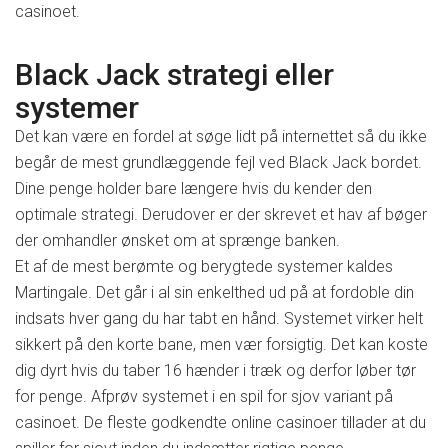
casinoet.
Black Jack strategi eller
systemer
Det kan være en fordel at søge lidt på internettet så du ikke
begår de mest grundlæggende fejl ved Black Jack bordet.
Dine penge holder bare længere hvis du kender den
optimale strategi. Derudover er der skrevet et hav af bøger
der omhandler ønsket om at sprænge banken.
Et af de mest berømte og berygtede systemer kaldes
Martingale. Det går i al sin enkelthed ud på at fordoble din
indsats hver gang du har tabt en hånd. Systemet virker helt
sikkert på den korte bane, men vær forsigtig. Det kan koste
dig dyrt hvis du taber 16 hænder i træk og derfor løber tør
for penge. Afprøv systemet i en spil for sjov variant på
casinoet. De fleste godkendte online casinoer tillader at du