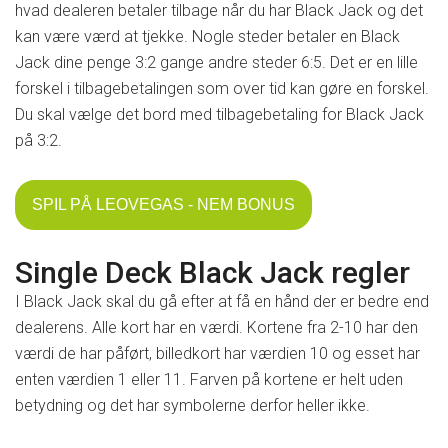
hvad dealeren betaler tilbage når du har Black Jack og det
kan være værd at tjekke. Nogle steder betaler en Black
Jack dine penge 3:2 gange andre steder 6:5. Det er en lille
forskel i tilbagebetalingen som over tid kan gøre en forskel.
Du skal vælge det bord med tilbagebetaling for Black Jack
på 3:2.
SPIL PÅ LEOVEGAS - NEM BONUS
Single Deck Black Jack regler
I Black Jack skal du gå efter at få en hånd der er bedre end
dealerens. Alle kort har en værdi. Kortene fra 2-10 har den
værdi de har påført, billedkort har værdien 10 og esset har
enten værdien 1 eller 11. Farven på kortene er helt uden
betydning og det har symbolerne derfor heller ikke.