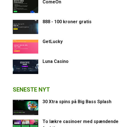
ComeOn
888 - 100 kroner gratis
GetLucky
Luna Casino
SENESTE NYT
30 Xtra spins på Big Bass Splash
To lækre casinoer med spændende