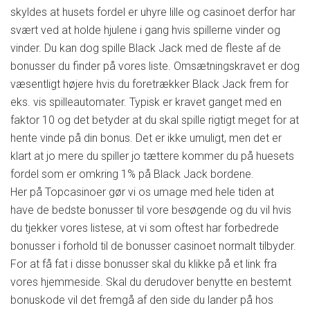
skyldes at husets fordel er uhyre lille og casinoet derfor har
svært ved at holde hjulene i gang hvis spillerne vinder og
vinder. Du kan dog spille Black Jack med de fleste af de
bonusser du finder på vores liste. Omsætningskravet er dog
væsentligt højere hvis du foretrækker Black Jack frem for
eks. vis spilleautomater. Typisk er kravet ganget med en
faktor 10 og det betyder at du skal spille rigtigt meget for at
hente vinde på din bonus. Det er ikke umuligt, men det er
klart at jo mere du spiller jo tættere kommer du på huesets
fordel som er omkring 1% på Black Jack bordene.
Her på Topcasinoer gør vi os umage med hele tiden at
have de bedste bonusser til vore besøgende og du vil hvis
du tjekker vores listese, at vi som oftest har forbedrede
bonusser i forhold til de bonusser casinoet normalt tilbyder.
For at få fat i disse bonusser skal du klikke på et link fra
vores hjemmeside. Skal du derudover benytte en bestemt
bonuskode vil det fremgå af den side du lander på hos