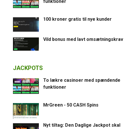
funktioner
100 kroner gratis til nye kunder
Vild bonus med lavt omsætningskrav
JACKPOTS
To lækre casinoer med spændende
funktioner
MrGreen - 50 CASH Spins
Nyt tiltag: Den Daglige Jackpot skal