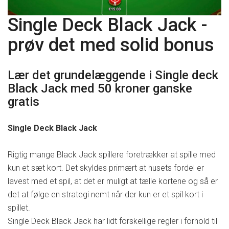
Single Deck Black Jack -
prøv det med solid bonus
Lær det grundelæggende i Single deck
Black Jack med 50 kroner ganske
gratis
Single Deck Black Jack
Rigtig mange Black Jack spillere foretrækker at spille med
kun et sæt kort. Det skyldes primært at husets fordel er
lavest med et spil, at det er muligt at tælle kortene og så er
det at følge en strategi nemt når der kun er et spil kort i
spillet.
Single Deck Black Jack har lidt forskellige regler i forhold til