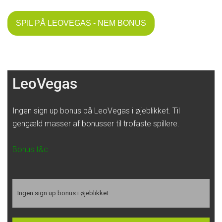
SPIL PÅ LEOVEGAS - NEM BONUS
LeoVegas
Ingen sign up bonus på LeoVegas i øjeblikket. Til
gengæld masser af bonusser til trofaste spillere.
Bonus t&c
Ingen sign up bonus i øjeblikket