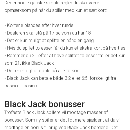
Der er nogle ganske simple regler du skal være
opmærksom på når du spiller med kun et sæt kort:
• Kortene blandes efter hver runde
• Dealeren skal stå på 17 selvom du har 18
• Det er kun muligt at splitte en hånd en gang.
• Hvis du spillet to esser får du kun et ekstra kort på hvert es
• Rammer du 21 efter at have splittet to esser tæller det kun
som 21, ikke Black Jack
• Det er muligt at doble på alle to kort
• Black Jack kan betale både 3:2 eller 6:5, forskelligt fra
casino til casino
Black Jack bonusser
Trofaste Black Jack spillere vil modtage masser af
bonusser. Som ny spiller er det lidt mere sjældent at du vil
modtage en bonus til brug ved Black Jack bordene. Det