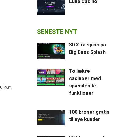
Luna Casino
SENESTE NYT
30 Xtra spins på
Big Bass Splash
To lækre
casinoer med
spændende
u kan
funktioner
100 kroner gratis
til nye kunder