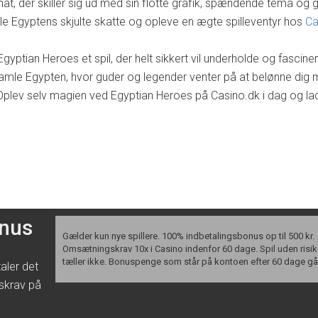
t, der skiller sig ud med sin flotte grafik, spændende tema og
mle Egyptens skjulte skatte og opleve en ægte spilleventyr hos
Ca
Egyptian Heroes et spil, der helt sikkert vil underholde og fascine
gamle Egypten, hvor guder og legender venter på at belønne dig
Oplev selv magien ved Egyptian Heroes på Casino.dk i dag og la
onus
Gælder kun nye spillere. 100% indbetalingsbonus op til 500 kr.
Omsætningskrav 10x i Casino indenfor 60 dage. Spil uden risi
tæller ikke. Bonuspenge som står på kontoen efter 60 dage går
aler det
skrav på