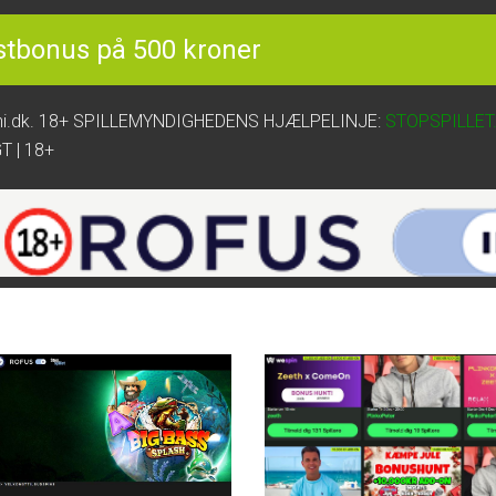
tbonus på 500 kroner
domani.dk. 18+ SPILLEMYNDIGHEDENS HJÆLPELINJE:
STOPSPILLET
T | 18+