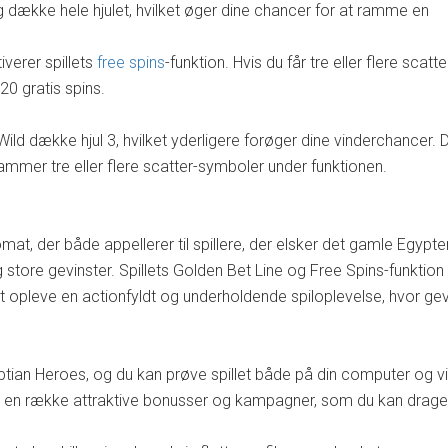
og dække hele hjulet, hvilket øger dine chancer for at ramme en
iverer spillets
free spins
-funktion. Hvis du får tre eller flere scatte
20 gratis spins.
Wild dække hjul 3, hvilket yderligere forøger dine vinderchancer.
rammer tre eller flere scatter-symboler under funktionen.
at, der både appellerer til spillere, der elsker det gamle Egypt
store gevinster. Spillets Golden Bet Line og Free Spins-funktio
at opleve en actionfyldt og underholdende spiloplevelse, hvor ge
gyptian Heroes, og du kan prøve spillet både på din computer og v
dk en række attraktive bonusser og kampagner, som du kan drage