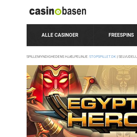
ALLE CASINOER
FREESPINS
SPILLEMYNDIGHEDENS HJÆLPELINJE:
STOPSPILLET.DK
| SELVUDEL