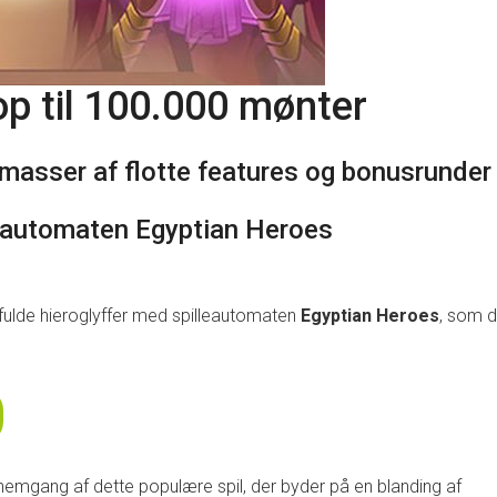
op til 100.000 mønter
 masser af flotte features og bonusrunder
leautomaten Egyptian Heroes
efulde hieroglyffer med spilleautomaten
Egyptian
Heroes
, som d
emgang af dette populære spil, der byder på en blanding af