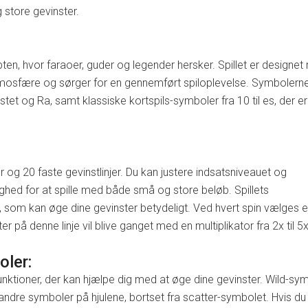
store gevinster.
ten, hvor faraoer, guder og legender hersker. Spillet er designet
tmosfære og sørger for en gennemført spiloplevelse. Symbolerne i
tet og Ra, samt klassiske kortspils-symboler fra 10 til es, der er
 og 20 faste gevinstlinjer. Du kan justere indsatsniveauet og
ighed for at spille med både små og store beløb. Spillets
, som kan øge dine gevinster betydeligt. Ved hvert spin vælges 
er på denne linje vil blive ganget med en multiplikator fra 2x til 5x
oler:
tioner, der kan hjælpe dig med at øge dine gevinster. Wild-sym
andre symboler på hjulene, bortset fra scatter-symbolet. Hvis du 