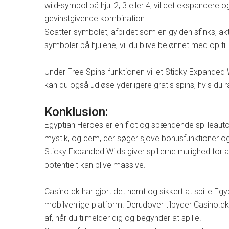
wild-symbol på hjul 2, 3 eller 4, vil det ekspandere 
gevinstgivende kombination.
Scatter-symbolet, afbildet som en gylden sfinks, akt
symboler på hjulene, vil du blive belønnet med op til 
Under Free Spins-funktionen vil et Sticky Expanded 
kan du også udløse yderligere gratis spins, hvis du 
Konklusion:
Egyptian Heroes er en flot og spændende spilleautom
mystik, og dem, der søger sjove bonusfunktioner og 
Sticky Expanded Wilds giver spillerne mulighed for 
potentielt kan blive massive.
Casino.dk har gjort det nemt og sikkert at spille E
mobilvenlige platform. Derudover tilbyder Casino.
af, når du tilmelder dig og begynder at spille.