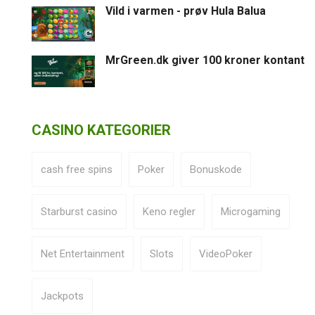
Vild i varmen - prøv Hula Balua
MrGreen.dk giver 100 kroner kontant
CASINO KATEGORIER
cash free spins
Poker
Bonuskode
Starburst casino
Keno regler
Microgaming
Net Entertainment
Slots
VideoPoker
Jackpots