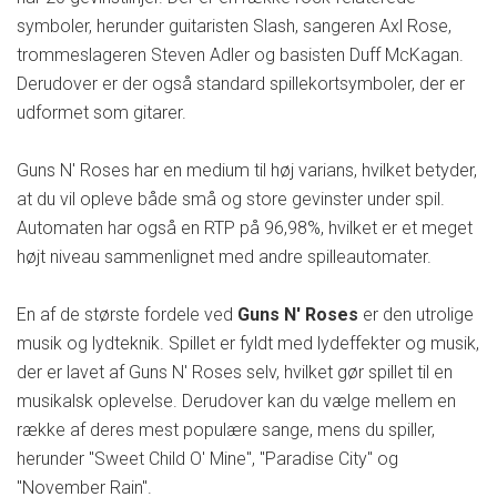
symboler, herunder guitaristen Slash, sangeren Axl Rose,
trommeslageren Steven Adler og basisten Duff McKagan.
Derudover er der også standard spillekortsymboler, der er
udformet som gitarer.
Guns N' Roses har en medium til høj varians, hvilket betyder,
at du vil opleve både små og store gevinster under spil.
Automaten har også en RTP på 96,98%, hvilket er et meget
højt niveau sammenlignet med andre spilleautomater.
En af de største fordele ved
Guns N' Roses
er den utrolige
musik og lydteknik. Spillet er fyldt med lydeffekter og musik,
der er lavet af Guns N' Roses selv, hvilket gør spillet til en
musikalsk oplevelse. Derudover kan du vælge mellem en
række af deres mest populære sange, mens du spiller,
herunder "Sweet Child O' Mine", "Paradise City" og
"November Rain".