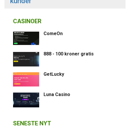
kunder
CASINOER
ComeOn
888 - 100 kroner gratis
GetLucky
Luna Casino
SENESTE NYT