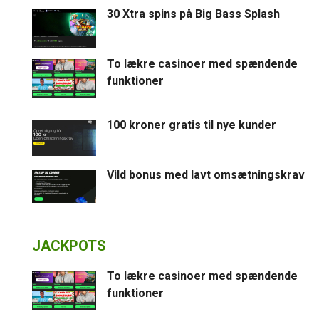
30 Xtra spins på Big Bass Splash
To lækre casinoer med spændende
funktioner
100 kroner gratis til nye kunder
Vild bonus med lavt omsætningskrav
JACKPOTS
To lækre casinoer med spændende
funktioner