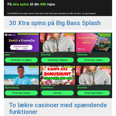
30 Xtra spins på Big Bass Splash
To lækre casinoer med spændende
funktioner