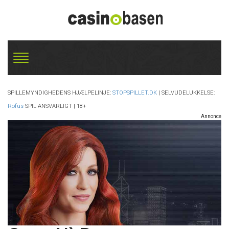
SPILLEMYNDIGHEDENS HJÆLPELINJE:
STOPSPILLET.DK
| SELVUDELUKKELSE:
Rofus
SPIL ANSVARLIGT | 18+
Annonce