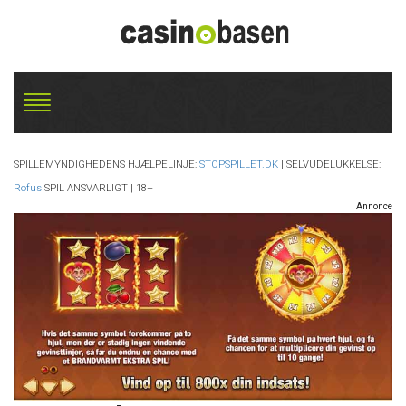
SPILLEMYNDIGHEDENS HJÆLPELINJE:
STOPSPILLET.DK
| SELVUDELUKKELSE:
Rofus
SPIL ANSVARLIGT | 18+
Annonce