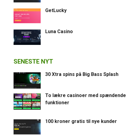
GetLucky
Luna Casino
SENESTE NYT
30 Xtra spins på Big Bass Splash
To lækre casinoer med spændende
funktioner
100 kroner gratis til nye kunder